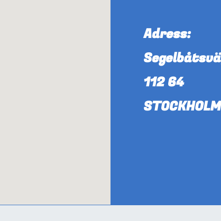
Adress:
Segelbåtsvä
112 64
STOCKHOL