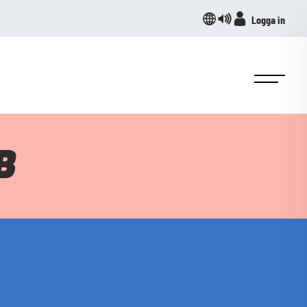
Logga in
B