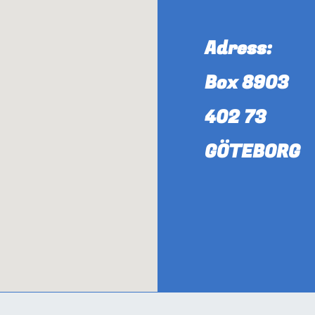
Adress:
Box 8903
402 73
GÖTEBORG