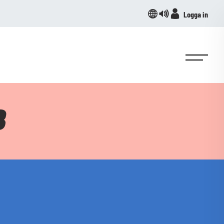
Logga in
B