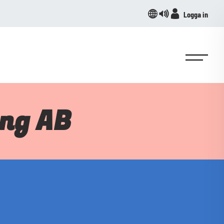
Logga in
ing AB