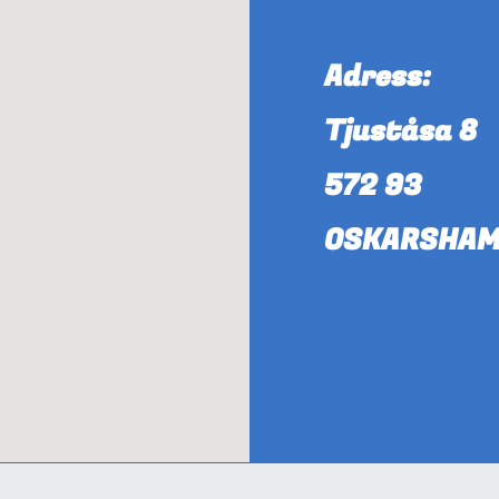
Adress:
Tjuståsa 8
572 93
OSKARSHA