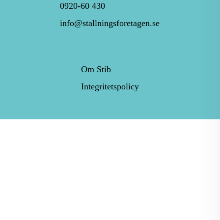
0920-60 430
info@stallningsforetagen.se
Om Stib
Integritetspolicy